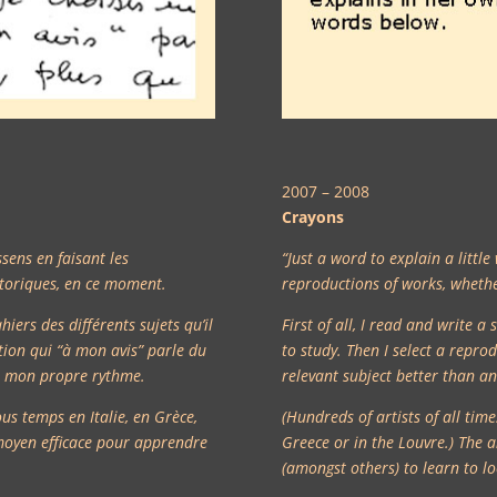
2007 – 2008
Crayons
sens en faisant les
“Just a word to explain a littl
istoriques, en ce moment.
reproductions of works, whether
hiers des différents sujets qu’il
First of all, I read and write 
ction qui “à mon avis” parle du
to study. Then I select a reprod
nt mon propre rythme.
relevant subject better than a
ous temps en Italie, en Grèce,
(Hundreds of artists of all time
 moyen efficace pour apprendre
Greece or in the Louvre.) The a
(amongst others) to learn to lo